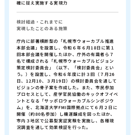
確に捉え実施する実現力
検討経過・これまでに
実現したことのある施策
庁内に部署横断型の「札幌市ウォーカブル推進
本部会議」を設置し、令和６年６月18日に第１
回本部会議を開催したほか、庁外の有識者ら７
名で構成される「札幌市ウォーカブルビジョン
策定検討委員会」（以下、「検討委員会」とい
う。）を設置し、令和６年度に計３回（７月26
日、12月10、３月19日）の検討委員会を通して
ビジョンの骨子案を作成した。また、市民参加
プロセスとして、産学官民協働のキックオフイベ
ントとなる「サッポロウォーカブルシンポジウ
ム」を、北海道大学FMI国際拠点にて６月２日に
開催（約80名参加）し機運醸成を図ったほか、
市内３地区で公募型実証実験を実施し、各種現
況調査を通して効果検証を行った。