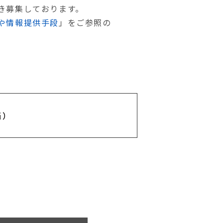
き募集しております。
や情報提供手段
」をご参照の
当）