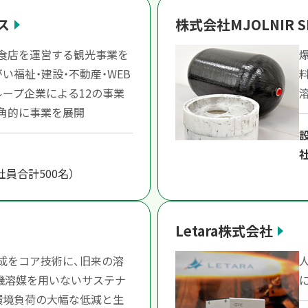
ス
株式会社MJOLNIR S
食店を運営する観光事業を
い福祉・建設・不動産・WEB
ループ企業による12の事業
角的に事業を展開
社員合計500名）
Letara株式会社
成をコア技術に、旧来の溶
機溶媒を用いないサステナ
環境負荷の大幅な低減と生