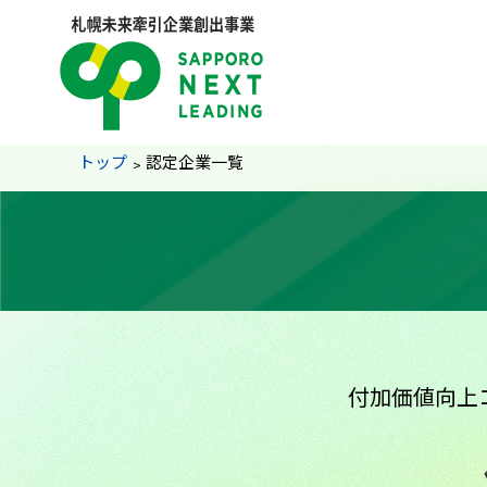
ペ
ー
ジ
の
ト
ッ
札
現
トップ
認定企業一覧
プ
幌
に
未
在
戻
来
る
位
牽
メ
引
ニ
置
企
ュ
ページ内目
業
ー
の
創
へ
出
付加価値向上
次
本
階
事
文
業
層
へ