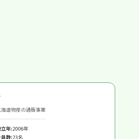
北海道物産の通販事業
設立年:
2006年
社員数:
23名