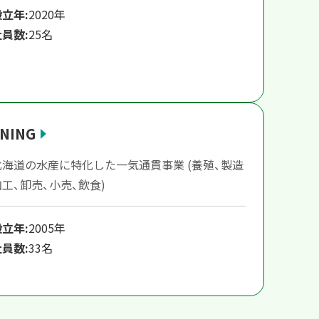
設立年:
2020年
社員数:
25名
NING
北海道の水産に特化した一気通貫事業 (養殖、製造
加工、卸売、小売、飲食)
設立年:
2005年
社員数:
33名